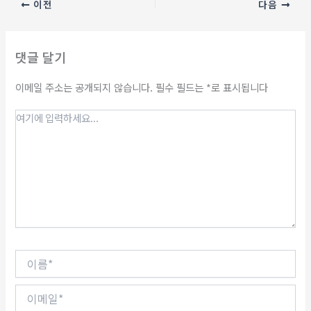
이전
다음
댓글 달기
이메일 주소는 공개되지 않습니다.
필수 필드는
*
로 표시됩니다
여
기
에
입
력
하
세
요...
이
름
*
이
메