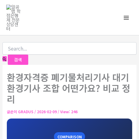
콘
검
Main
색
텐
대
츠
Men
상
로
건
너
뛰
기
환경자격증 폐기물처리기사 대기
환경기사 조합 어떤가요? 비교 정
리
글쓴이
GRADUS
/
2026-02-09
/ View: 246
COMPARISON