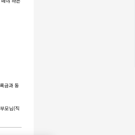
 떼야 하는
록금과 동
 부모님(직