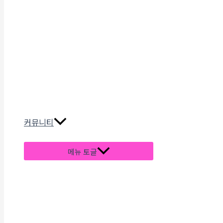
커뮤니티
메뉴 토글