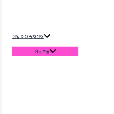
편입 & 대졸자전형
메뉴 토글