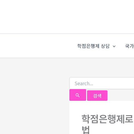
검
콘
색
텐
대
츠
상
로
건
너
학점은행제 상담
국
뛰
기
학점은행제로
법