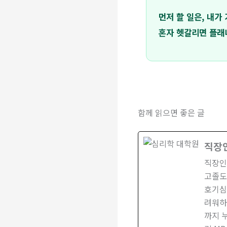
먼저 할 일은, 내가
혼자 헷갈리면 플래
함께 읽으면 좋은 글
직장
직장인
고졸도
호기심
려워하
까지 누