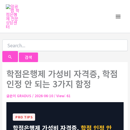
검
콘
Main
색
텐
대
Men
츠
상
로
건
너
뛰
기
학점은행제 가성비 자격증, 학점
인정 안 되는 3가지 함정
글쓴이
GRADUS
/
2026-06-10
/ View: 61
PRO TIPS
학점은행제 가성비 자격증,
학점 인정 안