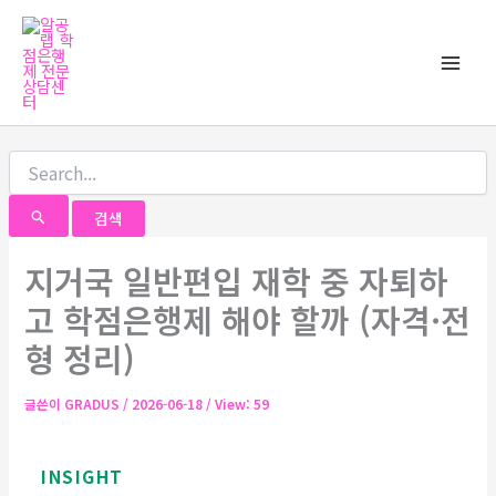
검
콘
Main
색
텐
대
Men
츠
상
로
건
너
뛰
기
지거국 일반편입 재학 중 자퇴하
고 학점은행제 해야 할까 (자격·전
형 정리)
글쓴이
GRADUS
/
2026-06-18
/ View: 59
INSIGHT