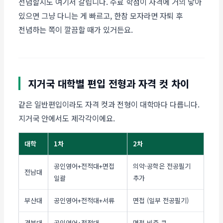
전념할지도 여기서 갈립니다. 수료 학점이 자격에 거의 닿아
있으면 그냥 다니는 게 빠르고, 한참 모자라면 자퇴 후
전념하는 쪽이 깔끔할 때가 있거든요.
지거국 대학별 편입 전형과 자격 컷 차이
같은 일반편입이라도 자격 컷과 전형이 대학마다 다릅니다.
지거국 안에서도 제각각이에요.
대학
1차
2차
공인영어+전적대+면접
의약·공학은 전공필기
전남대
일괄
추가
부산대
공인영어+전적대+서류
면접 (일부 전공필기)
경북대
공인영어+전적대
면접 비중 큼