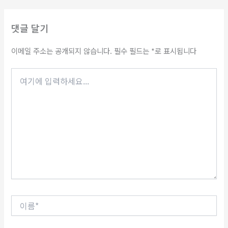
댓글 달기
이메일 주소는 공개되지 않습니다.
필수 필드는
*
로 표시됩니다
여
기
에
입
력
하
세
요...
이
름
*