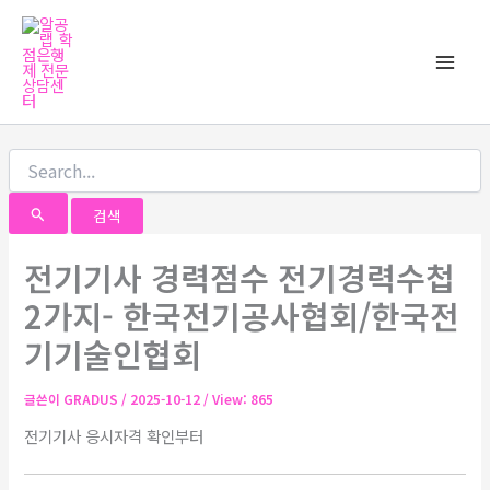
검
콘
Main
색
텐
대
Men
츠
상
로
건
너
뛰
기
전기기사 경력점수 전기경력수첩
2가지- 한국전기공사협회/한국전
기기술인협회
글쓴이
GRADUS
/
2025-10-12
/ View: 865
전기기사 응시자격 확인부터