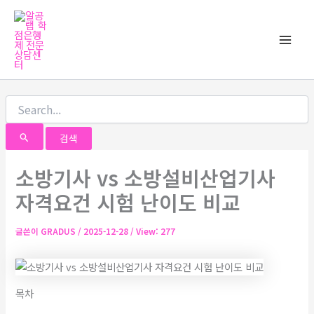
검
콘
Main
색
텐
대
Men
츠
상
로
건
너
뛰
기
소방기사 vs 소방설비산업기사
자격요건 시험 난이도 비교
글쓴이
GRADUS
/
2025-12-28
/ View: 277
목차