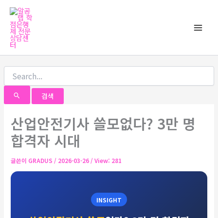
검
콘
Main
색
텐
대
Men
츠
상
로
건
너
뛰
기
산업안전기사 쓸모없다? 3만 명
합격자 시대
글쓴이
GRADUS
/
2026-03-26
/ View: 281
INSIGHT