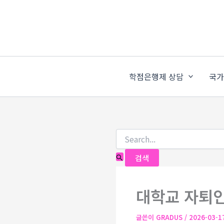
콘
검
색
텐
대
츠
상
로
건
너
학점은행제 상담
국
뛰
기
대학교 자퇴인
글쓴이
GRADUS
/
2026-03-