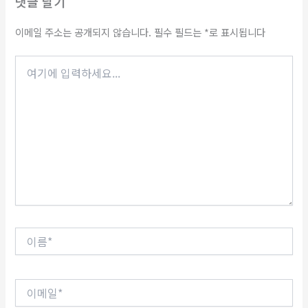
댓글 달기
이메일 주소는 공개되지 않습니다.
필수 필드는
*
로 표시됩니다
여
기
에
입
력
하
세
요...
이
름
*
이
메