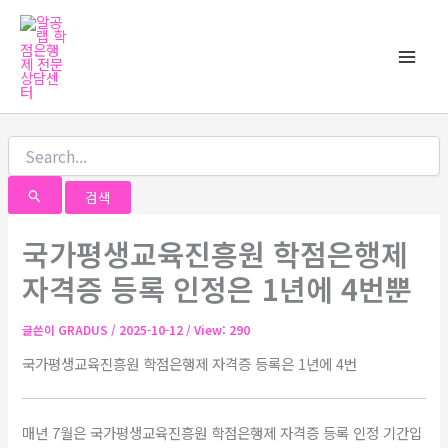
검
콘
Main
색
텐
대
Men
츠
상
로
건
너
뛰
기
국가평생교육진흥원 학점은행제
자격증 등록 인정은 1년에 4번뿐
글쓴이
GRADUS
/
2025-10-12
/ View: 290
국가평생교육진흥원 학점은행제 자격증 등록은 1년에 4번
매년 7월은 국가평생교육진흥원 학점은행제 자격증 등록 인정 기간입