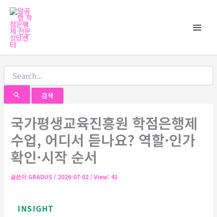
검
콘
Main
색
텐
대
Men
츠
상
로
건
너
뛰
기
국가평생교육진흥원 학점은행제
수업, 어디서 듣나요? 역할·인가
확인·시작 순서
글쓴이
GRADUS
/
2026-07-02
/ View: 41
INSIGHT