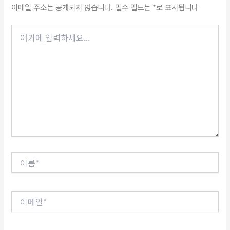
이메일 주소는 공개되지 않습니다.
필수 필드는
*
로 표시됩니다
여
기
에
입
력
하
세
요...
이
름
*
이
메
일
*