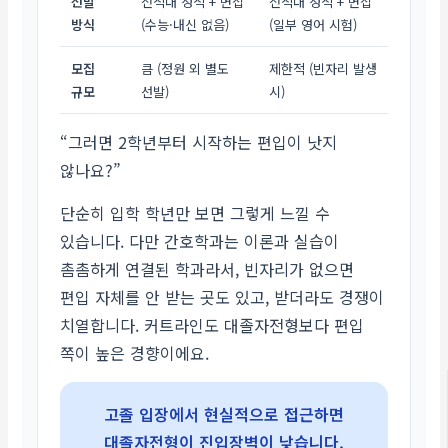
선발
전적대 성적 + 면접
전적대 성적 + 면접
방식
(수능·내신 없음)
(일부 영어 시험)
모집
큼 (정원 외 별도
제한적 (빈자리 발생
규모
선발)
시)
“그러면 2학년부터 시작하는 편입이 낫지
않나요?”
단순히 입학 학년만 보면 그렇게 느낄 수
있습니다. 다만 간호학과는 이론과 실습이
촘촘하게 연결된 학과라서, 빈자리가 없으면
편입 자체를 안 받는 곳도 있고, 받더라도 경쟁이
치열합니다. 커트라인도 대졸자전형보다 편입
쪽이 높은 경향이에요.
고졸 입장에서 현실적으로 접근하면
대졸자전형이 진입장벽이 낮습니다.