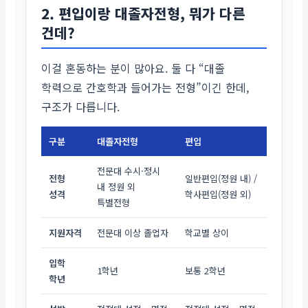
2. 편입이랑 대졸자전형, 뭐가 다른
건데?
이걸 혼동하는 분이 많아요. 둘 다 “대졸
학력으로 간호학과 들어가는 전형”이긴 한데,
구조가 다릅니다.
구분
대졸자전형
편입
전문대 수시·정시
전형
일반편입(정원 내) /
내 정원 외
성격
학사편입(정원 외)
특별전형
지원자격
전문대 이상 졸업자
학교별 상이
입학
1학년
보통 2학년
학년