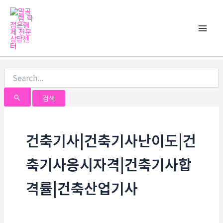
검
검
콘
Main
색
색
텐
대
대
Men
츠
상
상
로
건
너
뛰
기
건축기사|건축기사난이도|건
축기사응시자격|건축기사합
격률|건축산업기사