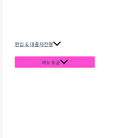
편입 & 대졸자전형
메뉴 토글