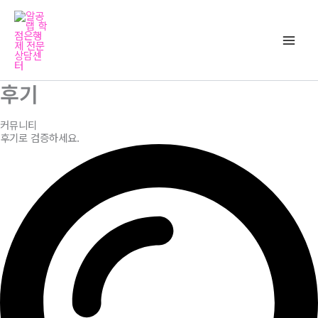
콘
Main
텐
Men
츠
로
건
후기
너
뛰
커뮤니티
기
후기로 검증하세요.