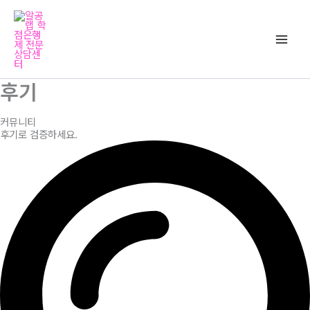
콘
Main
텐
Men
츠
로
건
후기
너
뛰
커뮤니티
기
후기로 검증하세요.