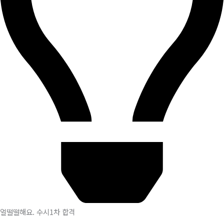
얼떨떨해요. 수시1차 합격