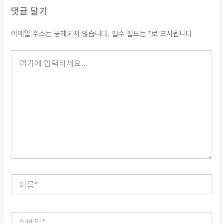
댓글 달기
이메일 주소는 공개되지 않습니다.
필수 필드는
*
로 표시됩니다
여
기
에
입
력
하
세
요...
이
름
*
이