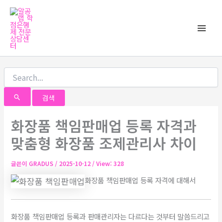
검
콘
Main
색
텐
대
Men
츠
상
로
건
너
뛰
기
화장품 책임판매업 등록 자격과
맞춤형 화장품 조제관리사 차이
글쓴이
GRADUS
/
2025-10-12
/ View: 328
화장품 책임판매업 등록 자격에 대해서
화장품 책임판매업 등록과 판매관리자는 다르다는 것부터 말씀드리고