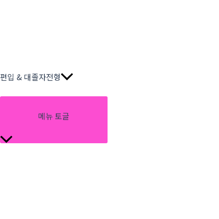
편입 & 대졸자전형
메뉴 토글