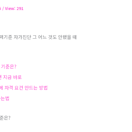
05
/ View: 291
기준 자가진단 그 어느 것도 안됐을 때
’ 기준은?
면 지금 바로
에 자격 요건 만드는 방법
하는법
기준은?