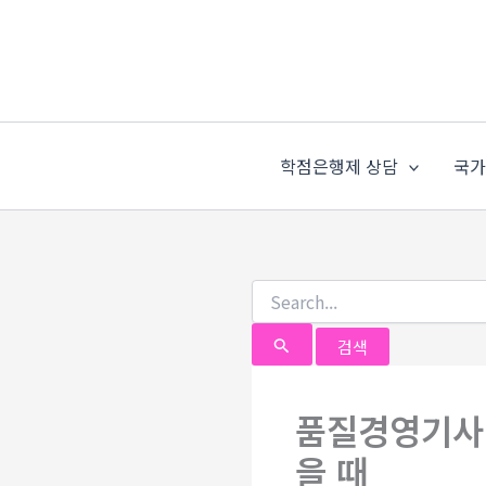
검
콘
색
텐
대
츠
상
로
건
너
학점은행제 상담
국
뛰
기
품질경영기사 
을 때