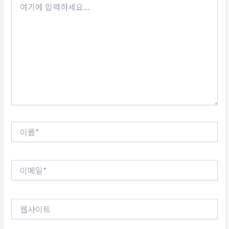
기
에
입
력
하
세
요...
이
름
*
이
메
일
*
웹
사
이