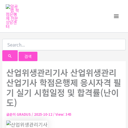
검
콘
Main
색
텐
대
Men
츠
상
로
건
너
뛰
기
산업위생관리기사 산업위생관리
산업기사 학점은행제 응시자격 필
기 실기 시험일정 및 합격률(난이
도)
글쓴이
GRADUS
/
2025-10-12
/ View: 345