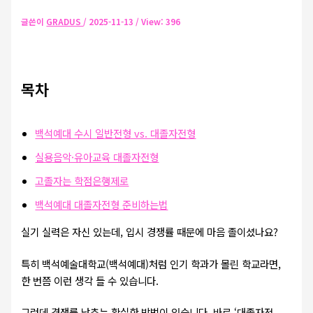
글쓴이
GRADUS
/
2025-11-13
/ View: 396
목차
백석예대 수시 일반전형 vs. 대졸자전형
실용음악·유아교육 대졸자전형
고졸자는 학점은행제로
백석예대 대졸자전형 준비하는법
실기 실력은 자신 있는데, 입시 경쟁률 때문에 마음 졸이셨나요?
특히 백석예술대학교(백석예대)처럼 인기 학과가 몰린 학교라면,
한 번쯤 이런 생각 들 수 있습니다.
그런데 경쟁률 낮추는 확실한 방법이 있습니다. 바로 ‘대졸자전