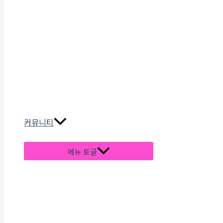
커뮤니티
메뉴 토글