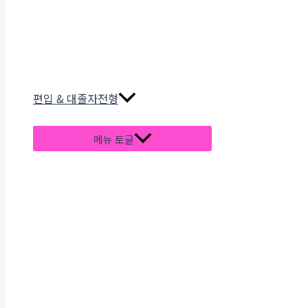
편입 & 대졸자전형
메뉴 토글