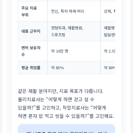
주요 치료
전신, 특히 하체·허리
상체, 특히 손·팔 
부위
정형외과, 재활병원,
재활병원, 복지관,
대표 근무지
스포츠팀
발달센터
면허 보유자
약 10만 명
약 2.5만 명
수
평균 취업률
약 85%
약 80% 내외
같은 재활 분야지만, 치료 목표가 다릅니다.
물리치료사는 “어떻게 하면 걷고 설 수
있을까?”를 고민하고, 작업치료사는 “어떻게
하면 혼자 밥 먹고 씻을 수 있을까?”를 고민해요.