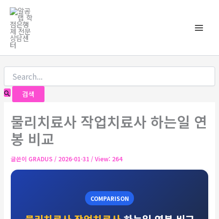
콘
검
Main
색
텐
대
츠
Men
상
로
건
너
뛰
기
물리치료사 작업치료사 하는일 연
봉 비교
글쓴이
GRADUS
/
2026-01-31
/ View: 264
COMPARISON