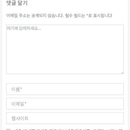
댓글 달기
이메일 주소는 공개되지 않습니다.
필수 필드는
*
로 표시됩니다
여
기
에
입
력
하
세
요...
이
름
*
이
메
일
웹
*
사
이