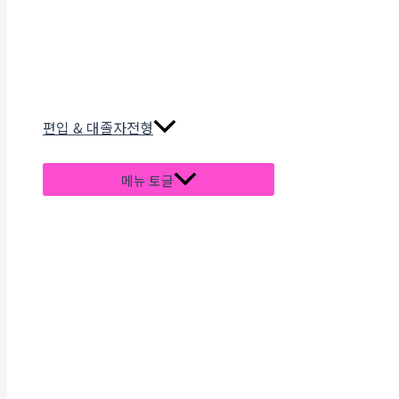
편입 & 대졸자전형
메뉴 토글