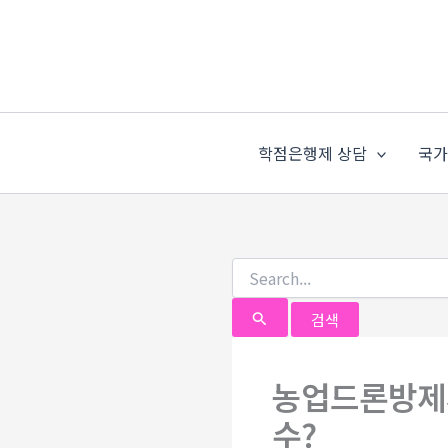
검
콘
색
텐
대
츠
상
로
건
너
학점은행제 상담
국
뛰
기
농업드론방제
수?