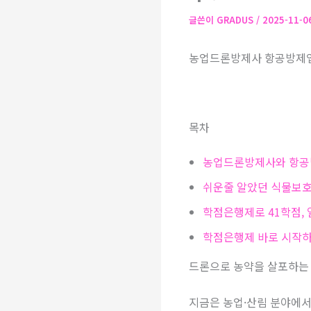
글쓴이
GRADUS
/
2025-11-
농업드론방제사 항공방제업
목차
농업드론방제사와 항
쉬운줄 알았던 식물보
학점은행제로 41학점, 
학점은행제 바로 시작
드론으로 농약을 살포하는 
지금은 농업·산림 분야에서