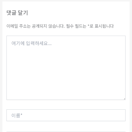
댓글 달기
이메일 주소는 공개되지 않습니다.
필수 필드는
*
로 표시됩니다
여
기
에
입
력
하
세
요...
이
름
*