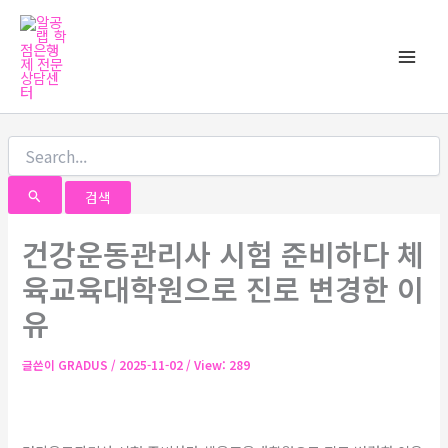
검
콘
Main
색
텐
대
Men
츠
상
로
건
너
뛰
기
건강운동관리사 시험 준비하다 체
육교육대학원으로 진로 변경한 이
유
글쓴이
GRADUS
/
2025-11-02
/ View: 289